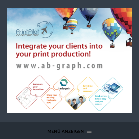
a.b.
graph
MENÜ ANZEIGEN