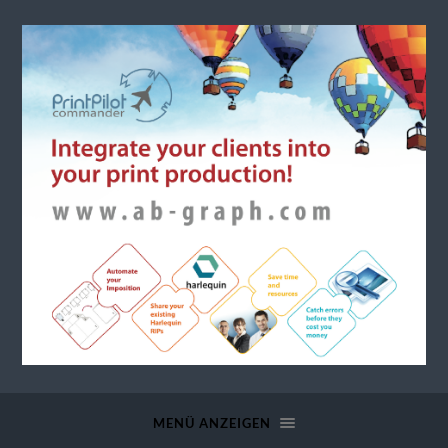
a.b.
graph
MENÜ ANZEIGEN