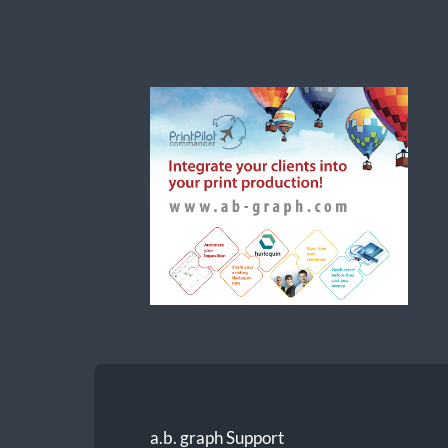
a.b.
graph
a.b. graph Support