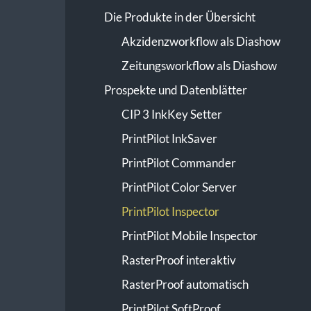
Die Produkte in der Übersicht
Akzidenzworkflow als Diashow
Zeitungsworkflow als Diashow
Prospekte und Datenblätter
CIP 3 InkKey Setter
PrintPilot InkSaver
PrintPilot Commander
PrintPilot Color Server
PrintPilot Inspector
PrintPilot Mobile Inspector
RasterProof interaktiv
RasterProof automatisch
PrintPilot SoftProof