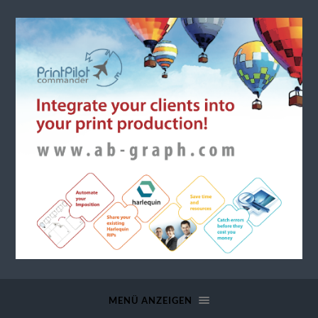
a.b.
graph
MENÜ ANZEIGEN