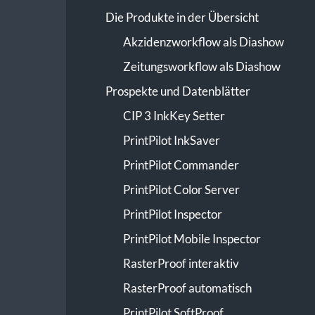
Die Produkte in der Übersicht
Akzidenzworkflow als Diashow
Zeitungsworkflow als Diashow
Prospekte und Datenblätter
CIP 3 InkKey Setter
PrintPilot InkSaver
PrintPilot Commander
PrintPilot Color Server
PrintPilot Inspector
PrintPilot Mobile Inspector
RasterProof interaktiv
RasterProof automatisch
PrintPilot SoftProof