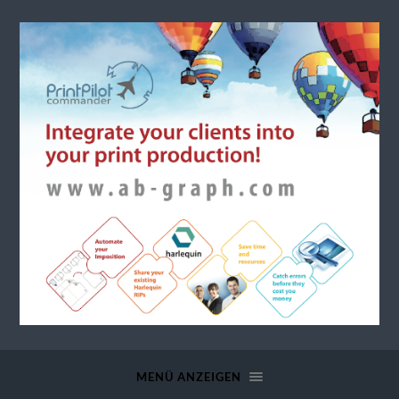
a.b.
graph
MENÜ ANZEIGEN