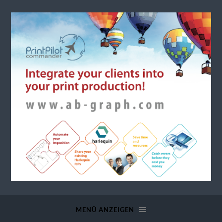
a.b.
graph
MENÜ ANZEIGEN